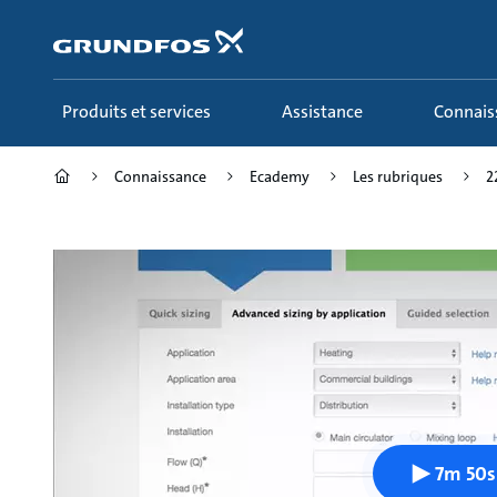
Aller
au
menu
principal
Produits et services
Assistance
Connai
Connaissance
Ecademy
Les rubriques
2
7m 50s