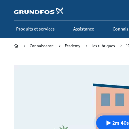
Aller
au
menu
principal
Produits et services
Assistance
Connai
Connaissance
Ecademy
Les rubriques
1
2m 40s