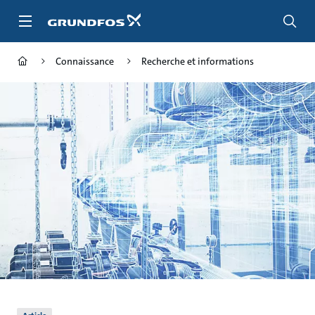
Aller
au
menu
principal
Connaissance
Recherche et informations