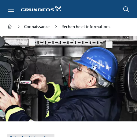
Aller
au
menu
principal
Connaissance
Recherche et informations