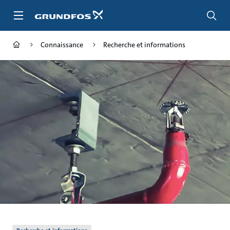
Aller
au
menu
principal
Connaissance
Recherche et informations