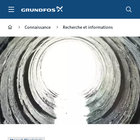
Aller
au
menu
principal
Connaissance
Recherche et informations