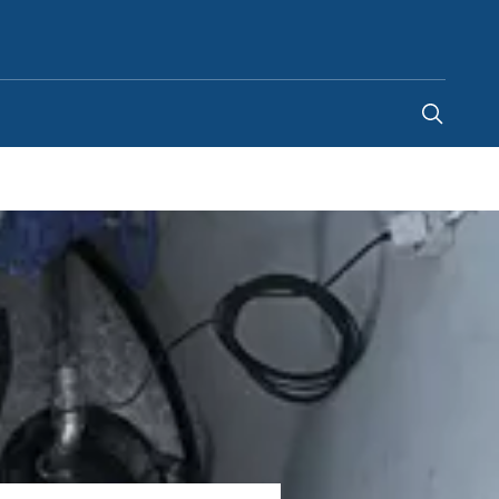
Belgium
-
FR
|
NL