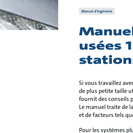
Manuel d’ingénierie
Manuel
usées 1
statio
Si vous travaillez a
de plus petite taille
fournit des conseils 
Le manuel traite de l
et de facteurs tels que
Pour les systèmes pl