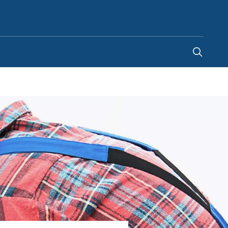
Belgium
-
FR
|
NL