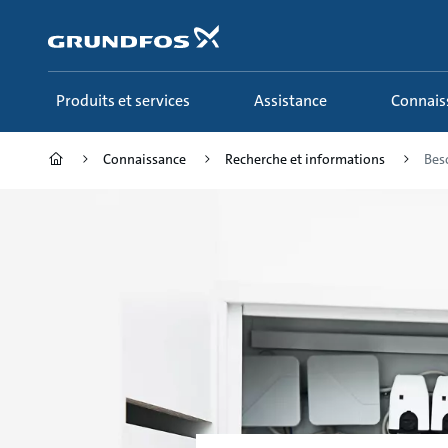
Aller
au
menu
principal
Produits et services
Assistance
Connai
Connaissance
Recherche et informations
Bes