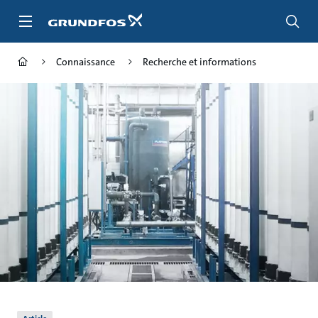
Aller
au
menu
principal
Connaissance
Recherche et informations