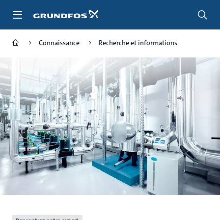
Aller
au
menu
principal
Connaissance
Recherche et informations