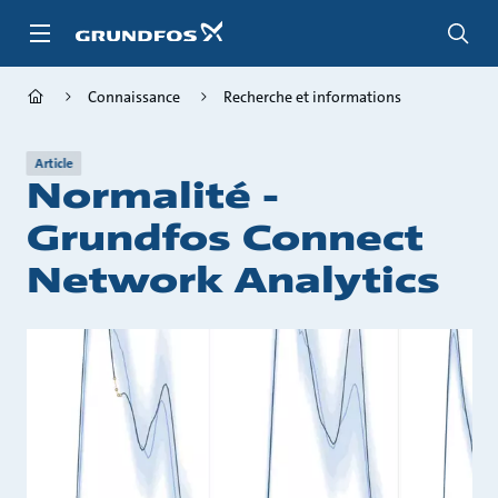
Aller
au
menu
principal
Connaissance
Recherche et informations
Article
Normalité -
Grundfos Connect
Network Analytics