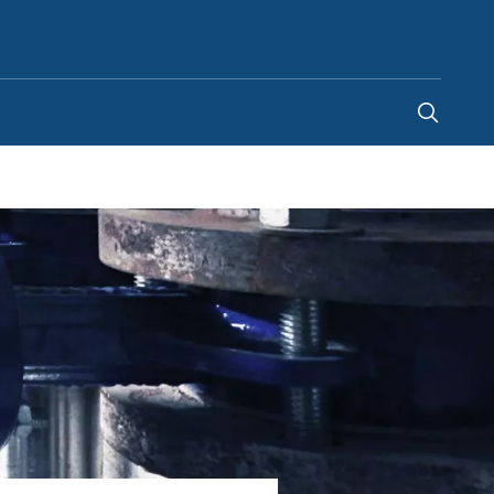
Belgium
-
FR
|
NL