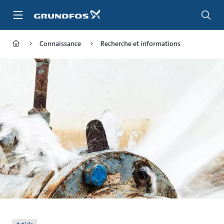
Aller
au
menu
principal
Connaissance
Recherche et informations