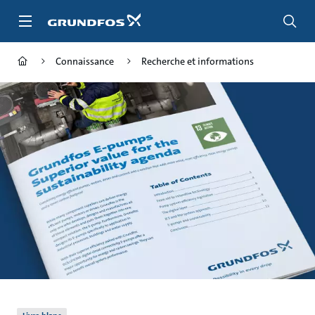
Aller
au
menu
principal
Connaissance
Recherche et informations