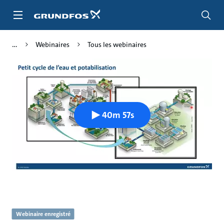
Aller
au
menu
principal
Webinaires
Tous les webinaires
40m 57s
Webinaire enregistré