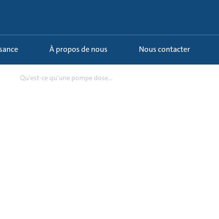
ssance
À propos de nous
Nous contacter
s
Qu'est-ce qu'une pompe dose...