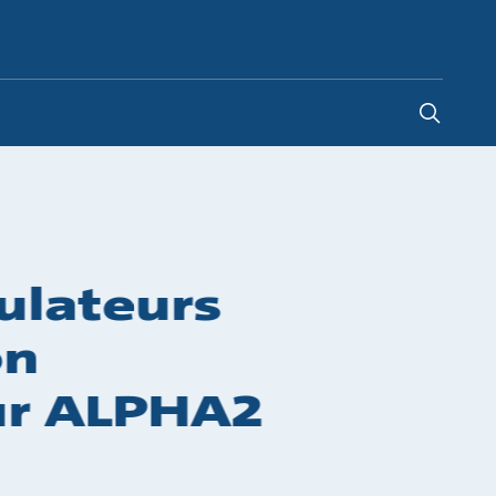
Belgium
-
FR
|
NL
ulateurs
on
eur ALPHA2