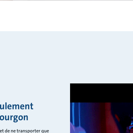
eulement
fourgon
t de ne transporter que