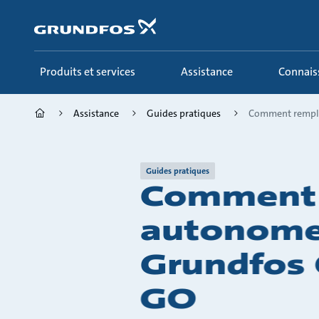
Aller
au
menu
principal
Produits et services
Assistance
Connai
Assistance
Guides pratiques
Comment remplace
Guides pratiques
Comment r
autonomes
Grundfos 
GO