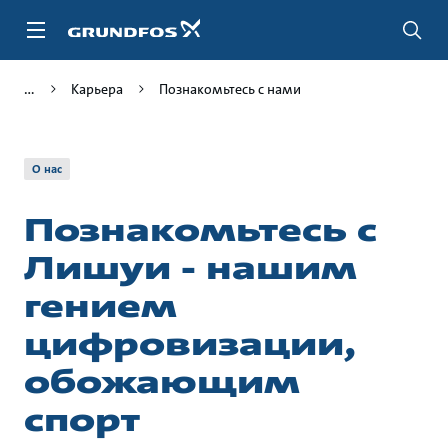
Перейти
к
основному
контенту
Карьера
Познакомьтесь с нами
О нас
Познакомьтесь с
Лишуи - нашим
гением
цифровизации,
обожающим
спорт