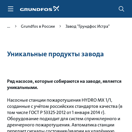
Перейти
к
основному
контенту
Grundfos в России
Завод "Грундфос Истра"
Уникальные продукты завода
Ряд насосов, которые собираются на заводе, является
уникальными.
Насосные станции пожаротушения HYDRO MX 1/1,
созданные с учётом российских стандартов качества (в
том числе ГОСТ Р 53325-2012 от 1 января 2014 г).
Оборудование подходит для систем спринклерного и
дренчерного пожаротушения. Автоматика станции
передает сигналы состояния/аварии на удалённую