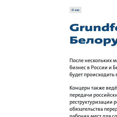
О нас
Grundf
Белор
После нескольких м
бизнес в России и 
будет происходить 
Концерн также вед
передачи российски
реструктуризации р
обязательства пере
рабочих мест для с