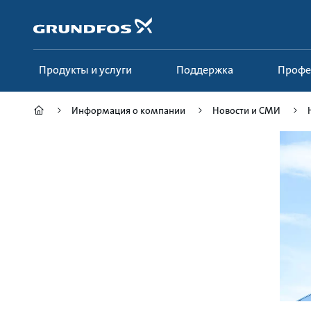
Перейти
к
основному
контенту
Продукты и услуги
Поддержка
Проф
Информация о компании
Новости и СМИ