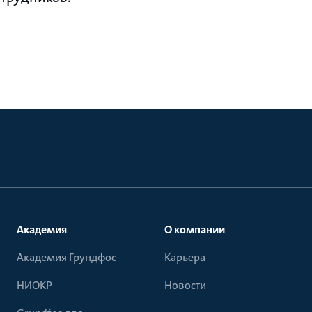
Академия
О компании
Академия Грундфос
Карьера
НИОКР
Новости