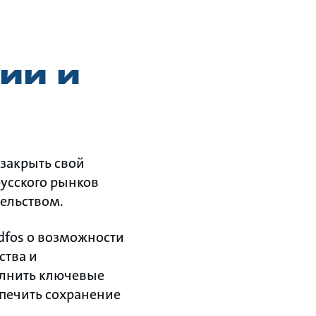
сии и
закрыть свой
русского рынков
ельством.
dfos о возможности
ства и
олнить ключевые
спечить сохранение