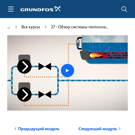
Перейти
к
основному
контенту
Все курсы
27 - Обзор системы теплосна...
Play
video
Предыдущий модуль
Следующий модуль