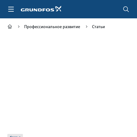
Перейти
к
основному
контенту
Профессиональное развитие
Статьи