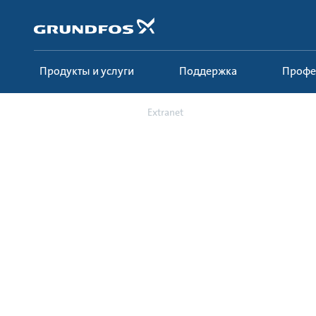
Перейти
к
основному
контенту
Продукты и услуги
Поддержка
Проф
Где купить
Extranet