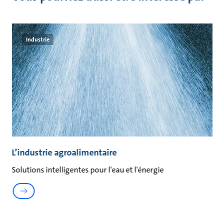
Industrie
L’industrie agroalimentaire
M
s
Solutions intelligentes pour l'eau et l'énergie
So
in