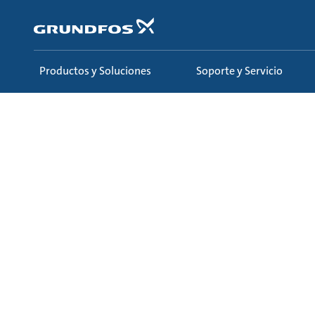
Saltar
al
contenido
principal
Productos y Soluciones
Soporte y Servicio
Sobre nosotros
Empleos
Oportunidades de car