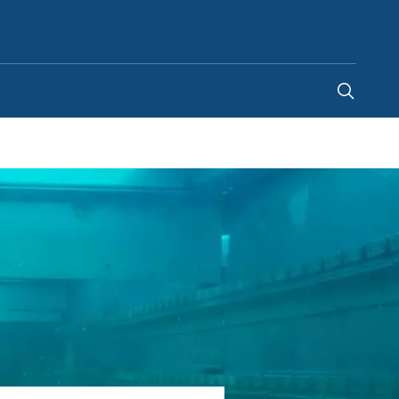
Chile
-
ES