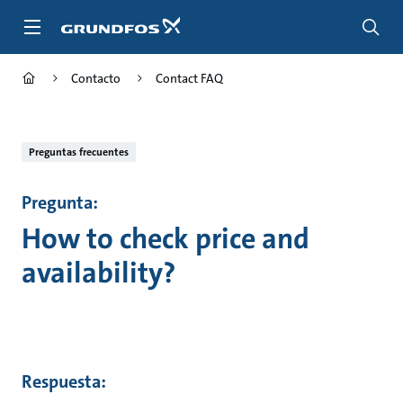
Saltar
al
contenido
principal
Contacto
Contact FAQ
Preguntas frecuentes
Pregunta:
How to check price and
availability?
Respuesta: