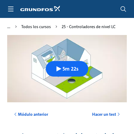
Saltar
al
contenido
principal
Todos los cursos
25 - Controladores de nivel LC
5m 22s
Módulo anterior
Hacer un test