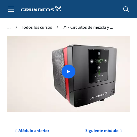
Saltar
al
contenido
principal
Todos los cursos
74 - Circuitos de mezcla y ...
Play
video
Módulo anterior
Siguiente módulo