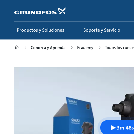
Saltar
al
contenido
principal
Productos y Soluciones
Soporte y Servicio
Conozca y Aprenda
Ecademy
Todos los curso
3m 48s