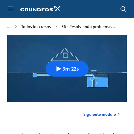
Saltar
al
contenido
principal
Todos los cursos
56 - Resolviendo problemas ...
3m 22s
Siguiente módulo