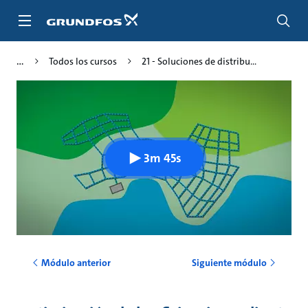
Saltar
al
contenido
principal
Todos los cursos
21 - Soluciones de distribu...
3m 45s
Módulo anterior
Siguiente módulo