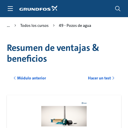
Saltar
al
contenido
principal
Todos los cursos
49 - Pozos de agua
Resumen de ventajas &
beneficios
Módulo anterior
Hacer un test