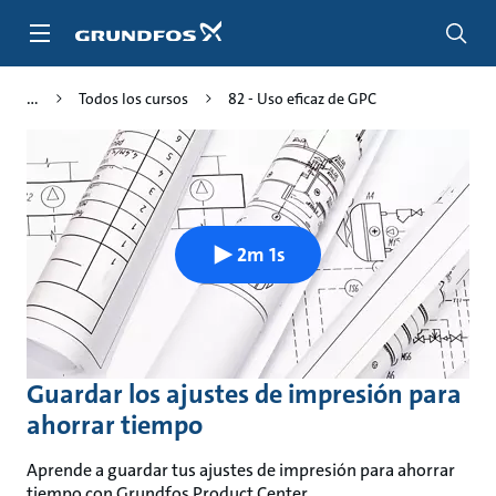
Saltar
al
contenido
principal
Todos los cursos
82 - Uso eficaz de GPC
2m 1s
Guardar los ajustes de impresión para
ahorrar tiempo
Aprende a guardar tus ajustes de impresión para ahorrar
tiempo con Grundfos Product Center.