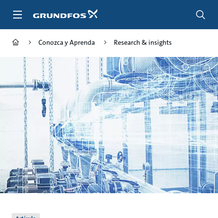
Saltar
al
contenido
principal
Conozca y Aprenda
Research & insights