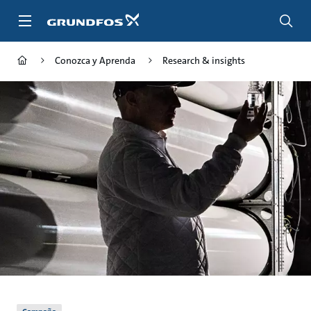
Saltar
al
contenido
principal
Conozca y Aprenda
Research & insights