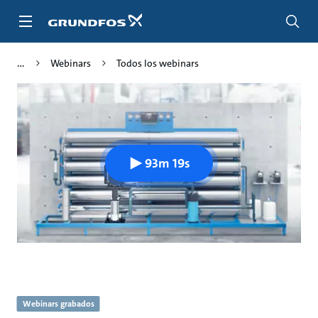
Saltar
al
contenido
principal
Webinars
Todos los webinars
93m 19s
Webinars grabados