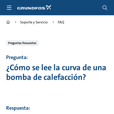
Saltar
al
contenido
principal
Soporte y Servicio
FAQ
Preguntas frecuentes
Pregunta:
¿Cómo se lee la curva de una
bomba de calefacción?
Respuesta: