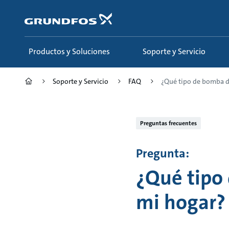
Saltar
al
contenido
principal
Productos y Soluciones
Soporte y Servicio
Soporte y Servicio
FAQ
¿Qué tipo de bomba de
Preguntas frecuentes
Pregunta:
¿Qué tipo
mi hogar?