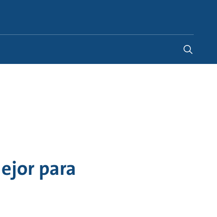
Chile
-
ES
ejor para