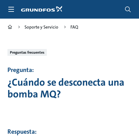
Saltar
al
contenido
principal
Soporte y Servicio
FAQ
Preguntas frecuentes
Pregunta:
¿Cuándo se desconecta una
bomba MQ?
Respuesta: