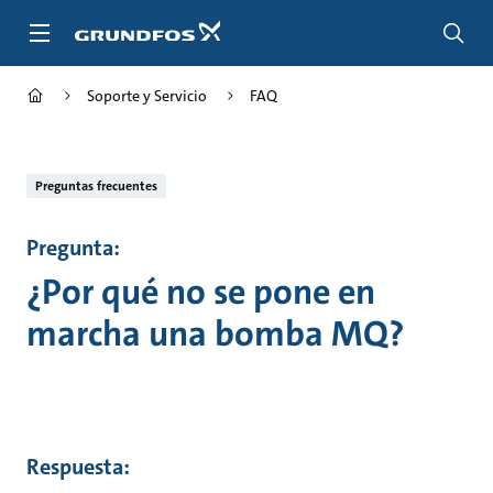
Saltar
al
contenido
principal
Soporte y Servicio
FAQ
Preguntas frecuentes
Pregunta:
¿Por qué no se pone en
marcha una bomba MQ?
Respuesta: