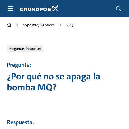
Saltar
al
contenido
principal
Soporte y Servicio
FAQ
Preguntas frecuentes
Pregunta:
¿Por qué no se apaga la
bomba MQ?
Respuesta: