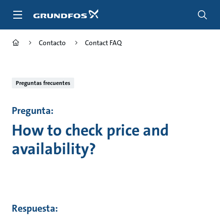
Saltar
al
contenido
principal
Contacto
Contact FAQ
Preguntas frecuentes
Pregunta:
How to check price and
availability?
Respuesta: