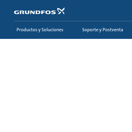
Saltar
al
contenido
principal
Productos y Soluciones
Soporte y Postventa
Capacitaciones
Ecademy
Todos los cursos