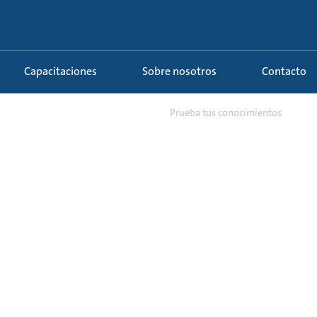
Capacitaciones
Sobre nosotros
Contacto
53 - Problemas comunes de a...
Prueba tus conocimientos