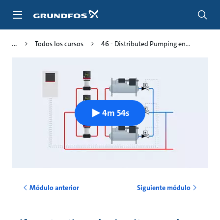
Saltar
al
contenido
principal
Todos los cursos
46 - Distributed Pumping en...
4m 54s
Módulo anterior
Siguiente módulo