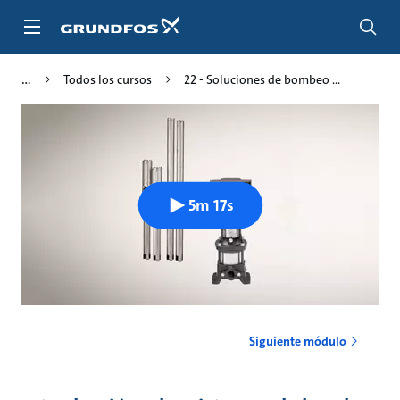
Saltar
al
contenido
principal
Todos los cursos
22 - Soluciones de bombeo ...
5m 17s
Siguiente módulo