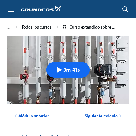
Saltar
al
contenido
principal
Todos los cursos
77 - Curso extendido sobre ...
3m 41s
Módulo anterior
Siguiente módulo