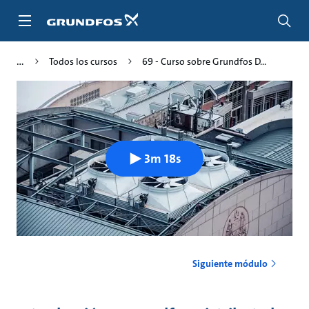
Saltar
al
contenido
principal
Todos los cursos
69 - Curso sobre Grundfos D...
3m 18s
Siguiente módulo