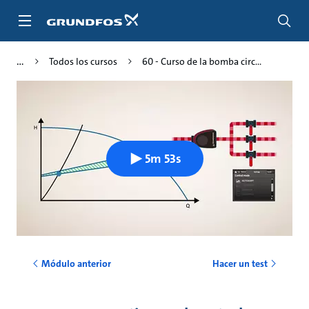
Saltar
al
contenido
principal
Todos los cursos
60 - Curso de la bomba circ...
5m 53s
Módulo anterior
Hacer un test