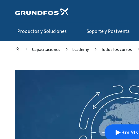
Saltar
al
contenido
principal
Productos y Soluciones
Soporte y Postventa
Capacitaciones
Ecademy
Todos los cursos
3m 51s